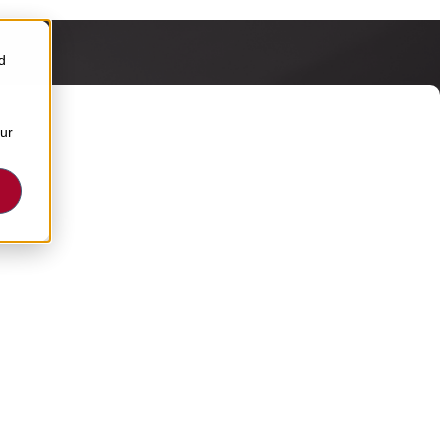
d
our