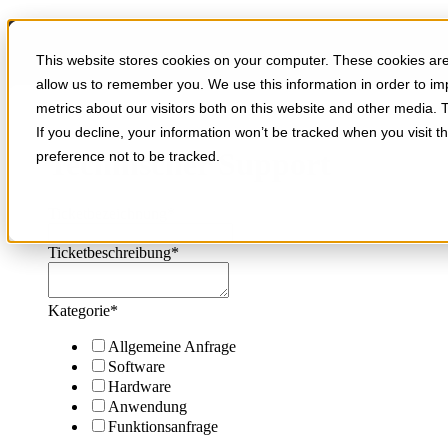
Persönlicher Support, auf den Sie zählen 
This website stores cookies on your computer. These cookies are 
Schnelle Hilfe, klare Antworten: Ihr technischer Support.
allow us to remember you. We use this information in order to i
metrics about our visitors both on this website and other media. 
If you decline, your information won’t be tracked when you visit t
Technischer Support
preference not to be tracked.
Ticketbezeichnung
*
Ticketbeschreibung
*
Kategorie
*
Allgemeine Anfrage
Software
Hardware
Anwendung
Funktionsanfrage