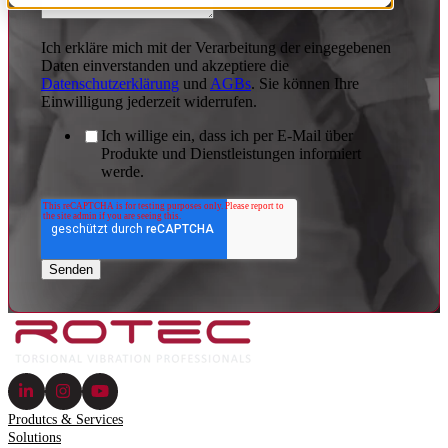
Ich erkläre mich mit der Verarbeitung der eingegebenen
Daten einverstanden und akzeptiere die
Datenschutzerklärung
und
AGBs
. Sie können Ihre
Einwilligung jederzeit widerrufen.
Ich willige ein, dass ich per E-Mail über
Produkte und Dienstleistungen informiert
werde.
Produtcs & Services
Solutions