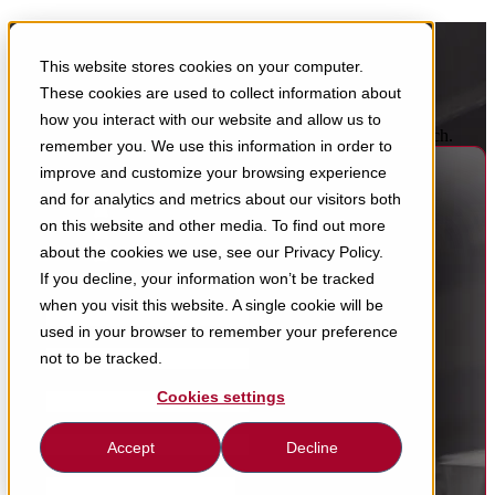
Schreiben Sie uns.
This website stores cookies on your computer.
Wir freuen uns auf Ihre Nachricht.
These cookies are used to collect information about
how you interact with our website and allow us to
Schnelle Hilfe, klare Antworten – das Team von Rotec Munich.
remember you. We use this information in order to
improve and customize your browsing experience
and for analytics and metrics about our visitors both
Info
on this website and other media. To find out more
Demo
about the cookies we use, see our Privacy Policy.
Angebot
If you decline, your information won’t be tracked
Vorname
when you visit this website. A single cookie will be
used in your browser to remember your preference
Firma
*
not to be tracked.
E-Mail
*
Cookies settings
Telefon
Accept
Decline
Nachricht