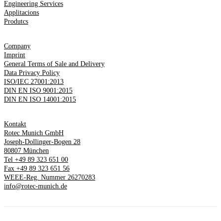
Engineering Services
Applitacions
Produtcs
Company
Imprint
General Terms of Sale and Delivery
Data Privacy Policy
ISO/IEC 27001:2013
DIN EN ISO 9001:2015
DIN EN ISO 14001:2015
Kontakt
Rotec Munich GmbH
Joseph-Dollinger-Bogen 28
80807 München
Tel +49 89 323 651 00
Fax +49 89 323 651 56
WEEE-Reg. Nummer 26270283
info@rotec-munich.de