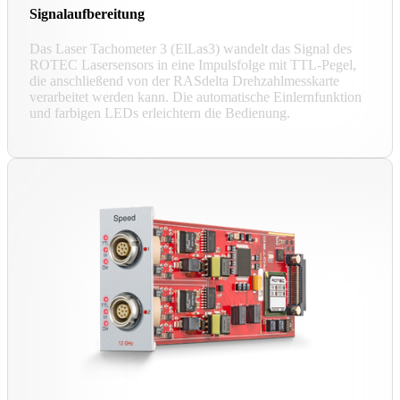
Signalaufbereitung
Das Laser Tachometer 3 (ElLas3) wandelt das Signal des
ROTEC Lasersensors in eine Impulsfolge mit TTL-Pegel,
die anschließend von der RASdelta Drehzahlmesskarte
verarbeitet werden kann. Die automatische Einlernfunktion
und farbigen LEDs erleichtern die Bedienung.