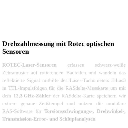
Drehzahlmessung mit Rotec optischen
Sensoren
ROTEC‑Laser‑Sensoren
erfassen schwarz‑weiße
Zebramuster auf rotierenden Bauteilen und wandeln das
reflektierte Signal mithilfe des
Laser‑Tachometers ElLas3
in TTL‑Impulsfolgen für die RASdelta‑Messkarte um mit
dem
12,3 GHz‑Zähler
der RASdelta‑Karte speichern wir
extrem genaue Zeitstempel und nutzen die modulare
RAS‑Software für
Torsionsschwingungs‑, Drehwinkel‑,
Transmission‑Error‑ und Schlupfanalysen