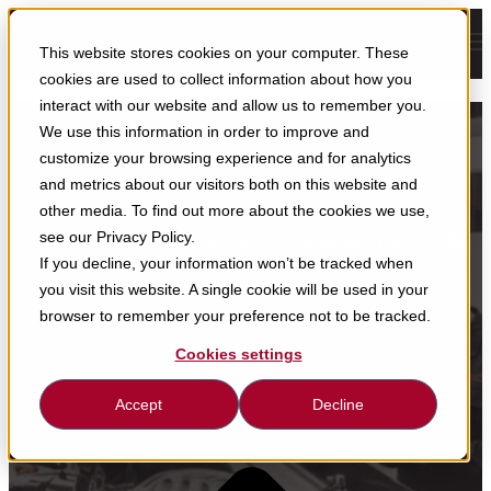
Open main navigation
This website stores cookies on your computer. These
cookies are used to collect information about how you
interact with our website and allow us to remember you.
Unsere
We use this information in order to improve and
customize your browsing experience and for analytics
Lösungen
and metrics about our visitors both on this website and
other media. To find out more about the cookies we use,
see our Privacy Policy.
Modulare Komplettlösungen für die Rotationsanalyse - von der
Sensorik bis zur Auswertung
If you decline, your information won’t be tracked when
you visit this website. A single cookie will be used in your
browser to remember your preference not to be tracked.
Cookies settings
Accept
Decline
Jetzt Kontakt aufnehmen