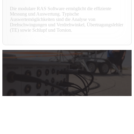
Die modulare RAS Software ermöglicht die effiziente
Messung und Auswertung. Typische
Auswertemöglichkeiten sind die Analyse von
Drehschwingungen und Verdrehwinkel, Übertragungsfehler
(TE) sowie Schlupf und Torsion.