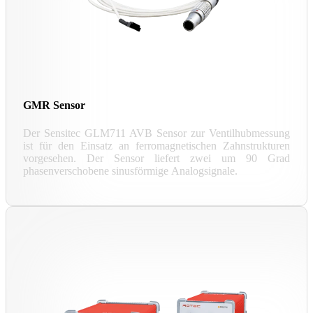
GMR Sensor
Der Sensitec GLM711 AVB Sensor zur Ventilhubmessung
ist für den Einsatz an ferromagnetischen Zahnstrukturen
vorgesehen. Der Sensor liefert zwei um 90 Grad
phasenverschobene sinusförmige Analogsignale.