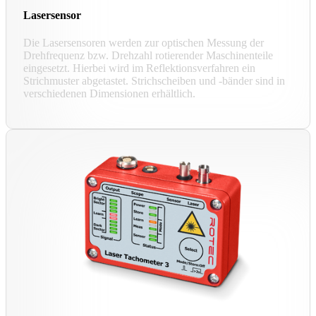
Lasersensor
Die Lasersensoren werden zur optischen Messung der
Drehfrequenz bzw. Drehzahl rotierender Maschinenteile
eingesetzt. Hierbei wird im Reflektionsverfahren ein
Strichmuster abgetastet. Strichscheiben und -bänder sind in
verschiedenen Dimensionen erhältlich.