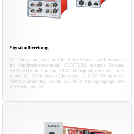
Signalaufbereitung
Das Sinus und Kosinus Signal des Sensors wird entweder
im Ventiltriebsmessmodul (ELVTMM, ehemals Sensitec
SPP3001) online in ein 0-10V Hubsignal gewandelt oder
mittels der GMR Sensor Elektronik als SIN/COS Spur zur
Weiterverarbeitung an die 3,2 MHz Analogeingänge des
RASdelta geleitet.