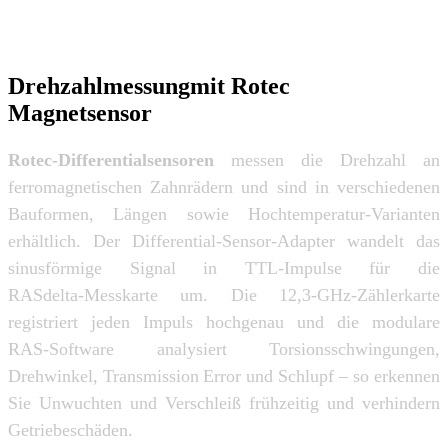
Drehzahlmessungmit Rotec
Magnetsensor
Rotec‑Differentialsensoren
messen die Drehzahl an
ferromagnetischen Zahnrädern und sind in verschiedenen
Bauformen, Längen sowie Hochtemperatur‑Varianten
erhältlich. Der Differential‑Sensor‑Adapter wandelt das
sinusförmige Signal in TTL‑Impulse für die
RASdelta‑Messkarte um. Die 12,3‑GHz‑Zählerkarte
registriert jeden Impuls hochgenau und die modulare
RAS‑Software analysiert Torsionsschwingungen,
Drehwinkel, Transmission Error und Schlupf – so erkennen
Sie Unwuchten und Verschleiß frühzeitig und verhindern
Getriebeschäden.