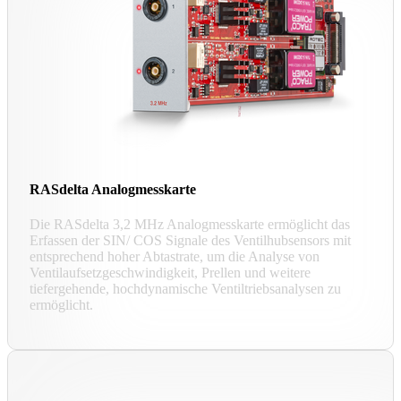
RASdelta Analogmesskarte
Die RASdelta 3,2 MHz Analogmesskarte ermöglicht das
Erfassen der SIN/ COS Signale des Ventilhubsensors mit
entsprechend hoher Abtastrate, um die Analyse von
Ventilaufsetzgeschwindigkeit, Prellen und weitere
tiefergehende, hochdynamische Ventiltriebsanalysen zu
ermöglicht.