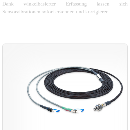
Dank winkelbasierter Erfassung lassen sich
Sensorvibrationen sofort erkennen und korrigieren.