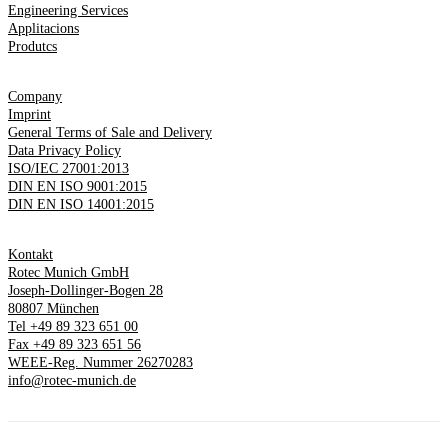
zur
Engineering Services
Ventilhubmessung
Applitacions
Produtcs
Company
Imprint
General Terms of Sale and Delivery
Data Privacy Policy
ISO/IEC 27001:2013
DIN EN ISO 9001:2015
DIN EN ISO 14001:2015
Kontakt
Rotec Munich GmbH
Joseph-Dollinger-Bogen 28
80807 München
Tel +49 89 323 651 00
Fax +49 89 323 651 56
WEEE-Reg. Nummer 26270283
info@rotec-munich.de