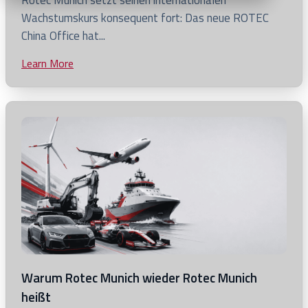
Rotec Munich setzt seinen internationalen
to
Wachstumskurs konsequent fort: Das neue ROTEC
view
China Office hat...
Rotec
Learn More
Click
China
to
Office
view
nimmt
blog
offiziell
post
den
Betrieb
auf
Warum Rotec Munich wieder Rotec Munich
heißt