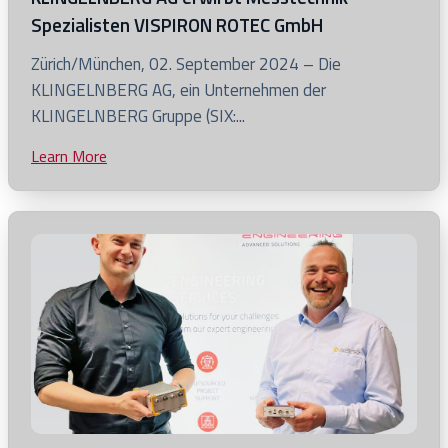
Spezialisten VISPIRON ROTEC GmbH
Click
Zürich/München, 02. September 2024 – Die
to
KLINGELNBERG AG, ein Unternehmen der
view
KLINGELNBERG Gruppe (SIX:...
KLINGELNBERG
Learn More
Click
AG
to
erwirbt
view
Messtechnik-
blog
Spezialisten
post
VISPIRON
ROTEC
GmbH