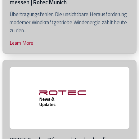
messen | Rotec Munich
Click
Übertragungsfehler: Die unsichtbare Herausforderung
to
moderner Windkraftgetriebe Windenergie zählt heute
view
zu den...
Übertragungsfehler
Learn More
Click
in
to
Windkraftgetrieben
view
messen
blog
|
post
Rotec
Munich