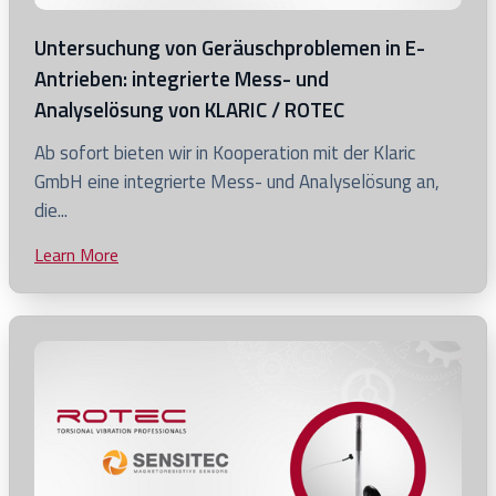
Untersuchung von Geräuschproblemen in E-
Antrieben: integrierte Mess- und
Analyselösung von KLARIC / ROTEC
Click
Ab sofort bieten wir in Kooperation mit der Klaric
to
GmbH eine integrierte Mess- und Analyselösung an,
view
die...
Untersuchung
Learn More
Click
von
to
Geräuschproblemen
view
in
blog
E-
post
Antrieben:
integrierte
Mess-
und
Analyselösung