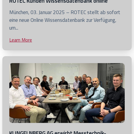
ROTEC Kunden Wissensdatenbank online
Click
München, 03. Januar 2025 – ROTEC stellt ab sofort
to
eine neue Online Wissensdatenbank zur Verfügung,
view
um...
ROTEC
Learn More
Click
Kunden
to
Wissensdatenbank
view
online
blog
post
KLINGELNBERG AG erwirbt Messtechnik-