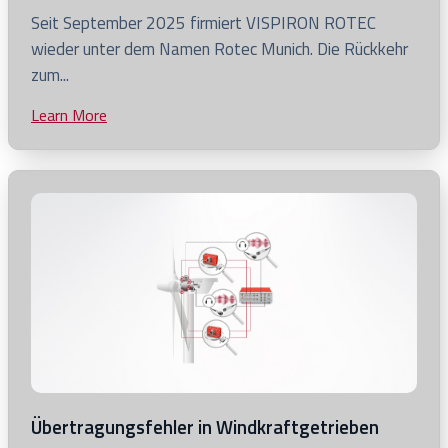
Click
Seit September 2025 firmiert VISPIRON ROTEC
to
wieder unter dem Namen Rotec Munich. Die Rückkehr
view
zum...
Warum
Learn More
Click
Rotec
to
Munich
view
wieder
blog
Rotec
post
Munich
heißt
Übertragungsfehler in Windkraftgetrieben