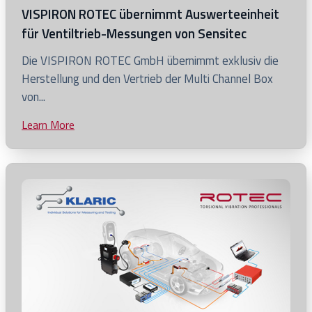
VISPIRON ROTEC übernimmt Auswerteeinheit
für Ventiltrieb-Messungen von Sensitec
Click
Die VISPIRON ROTEC GmbH übernimmt exklusiv die
to
Herstellung und den Vertrieb der Multi Channel Box
view
von...
VISPIRON
Learn More
Click
ROTEC
to
übernimmt
view
Auswerteeinheit
blog
für
post
Ventiltrieb-
Messungen
von
Sensitec