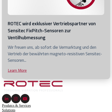
von
KLARIC
/
ROTEC
ROTEC wird exklusiver Vertriebspartner von
Sensitec FixPitch-Sensoren zur
Ventilhubmessung
Click
Wir freuen uns, ab sofort die Vermarktung und den
to
Vertrieb der bewährten magneto-resistiven Sensitec-
view
Sensoren...
ROTEC
Learn More
Click
wird
to
exklusiver
view
Vertriebspartner
blog
von
post
Sensitec
FixPitch-
Produtcs & Services
Sensoren
Solutions