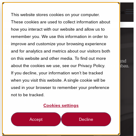
Open main navigation
This website stores cookies on your computer.
These cookies are used to collect information about
how you interact with our website and allow us to
Messlösungen für
remember you. We use this information in order to
rotierende Systeme
improve and customize your browsing experience
and for analytics and metrics about our visitors both
on this website and other media. To find out more
Präzise Analyse von Drehschwingungen, Ventildynamik und
Übertragungsfehlern für Automotive,
Energie & Maschinenbau.
about the cookies we use, see our Privacy Policy.
If you decline, your information won’t be tracked
when you visit this website. A single cookie will be
used in your browser to remember your preference
not to be tracked.
Paper: Torsional Vibration Basics
Jetzt Kontakt aufnehmen
Cookies settings
Accept
Decline