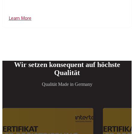
to
Windkraftgetriebe Windenergie zählt heute zu den...
view
Learn More
Click
Übertragungsfehler
to
in
view
Windkraftgetrieben
blog
messen
post
|
Rotec
Munich
Wir setzen konsequent auf höchste
Qualität
Qualität Made in Germany